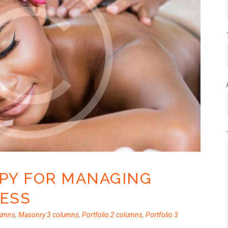
PY FOR MANAGING
ESS
lumns
,
Masonry 3 columns
,
Portfolio 2 columns
,
Portfolio 3