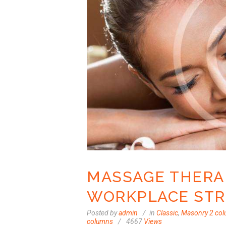
MASSAGE THERA
WORKPLACE STR
Posted by
admin
in
Classic
,
Masonry 2 co
columns
4667
Views