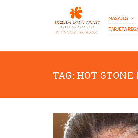
MASAJES
TARJETA REG
TAG: HOT STONE