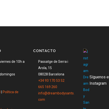
O
CONTACTO
viernes de 10h a
Passatge de Serra i
Arola, 15
 domingos
08028 Barcelona
Síguenos e
+34 93 170 53 52
Instagram
665 169 260
l
|
Política de
info@dreambodysants.
com