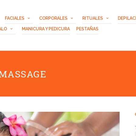
FACIALES
CORPORALES
RITUALES
DEPILAC
ALO
MANICURA Y PEDICURA
PESTAÑAS
 MASSAGE