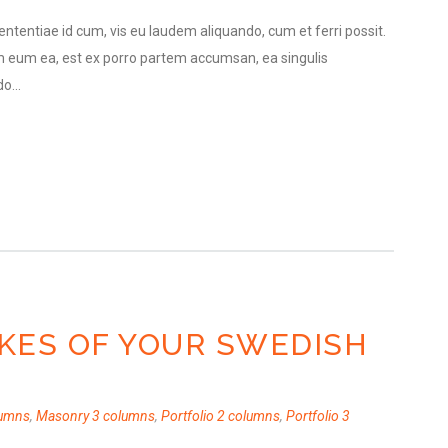
ntentiae id cum, vis eu laudem aliquando, cum et ferri possit.
 eum ea, est ex porro partem accumsan, ea singulis
o...
OKES OF YOUR SWEDISH
lumns
,
Masonry 3 columns
,
Portfolio 2 columns
,
Portfolio 3