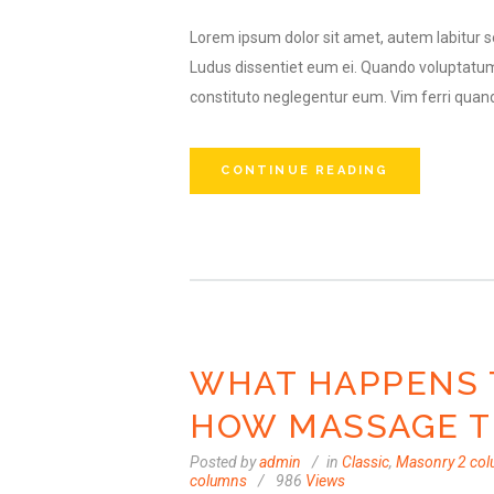
Lorem ipsum dolor sit amet, autem labitur se
Ludus dissentiet eum ei. Quando voluptatum
constituto neglegentur eum. Vim ferri quand
CONTINUE READING
WHAT HAPPENS 
HOW MASSAGE T
Posted by
admin
in
Classic
,
Masonry 2 co
columns
986
Views