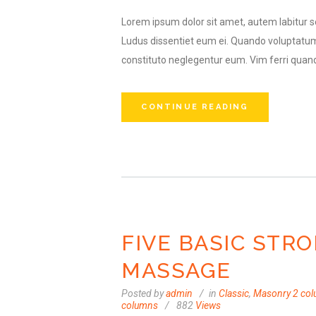
Lorem ipsum dolor sit amet, autem labitur se
Ludus dissentiet eum ei. Quando voluptatum
constituto neglegentur eum. Vim ferri quand
CONTINUE READING
FIVE BASIC STR
MASSAGE
Posted by
admin
in
Classic
,
Masonry 2 co
columns
882
Views