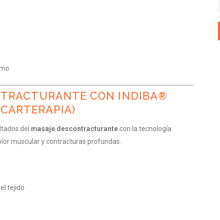
smo
NTRACTURANTE CON INDIBA®
ECARTERAPIA)
ltados del
masaje descontracturante
con la tecnología
 dolor muscular y contracturas profundas.
el tejido