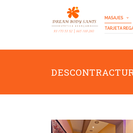
MASAJES
TARJETA REG
DESCONTRACTU