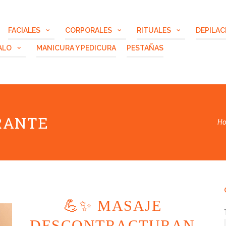
FACIALES
CORPORALES
RITUALES
DEPILAC
ALO
MANICURA Y PEDICURA
PESTAÑAS
RANTE
H
💪✨ MASAJE
DESCONTRACTURAN