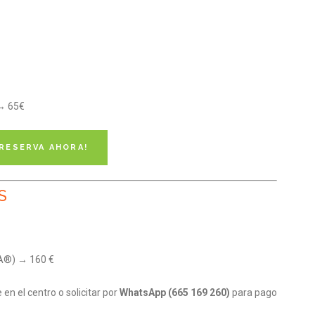
 → 65€
¡RESERVA AHORA!
S
BA®) → 160 €
n el centro o solicitar por
WhatsApp (665 169 260)
para pago