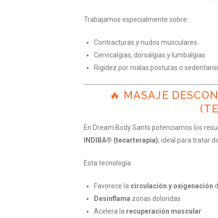
Trabajamos especialmente sobre:
Contracturas y nudos musculares
Cervicalgias, dorsalgias y lumbalgias
Rigidez por malas posturas o sedentari
🔥 MASAJE DESCO
(T
En Dream Body Sants potenciamos los resu
INDIBA® (tecarterapia)
, ideal para tratar
Esta tecnología:
Favorece la
circulación y oxigenación
d
Desinflama
zonas doloridas
Acelera la
recuperación muscular