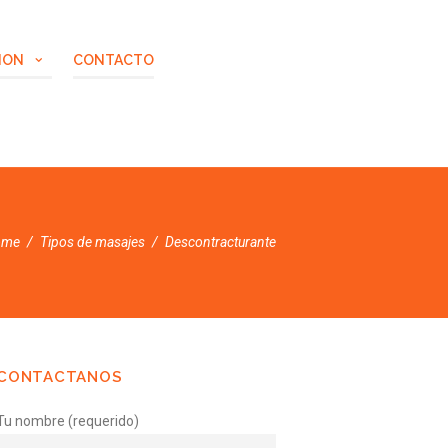
ION
CONTACTO
ome
Tipos de masajes
Descontracturante
CONTACTANOS
Tu nombre (requerido)