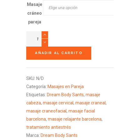
Masaje
cráneo
pareja
Craneofacial
en
Pareja
AÑADIR AL CARRITO
cantidad
SKU:
N/D
Categoría:
Masajes en Pareja
Etiquetas:
Dream Body Sants
,
masaje
cabeza
,
masaje cervical
,
masaje craneal
,
masaje craneofacial
,
masaje facial
barcelona
,
masaje relajante barcelona
,
tratamiento antiestrés
Marca:
Dream Body Sants