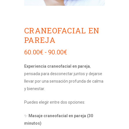
CRANEOFACIAL EN
PAREJA
Rango
60.00
€
-
90.00
€
de
precios:
Experiencia craneofacial en pareja
,
desde
pensada para desconectar juntos y dejarse
60.00€
llevar por una sensación profunda de calma
hasta
y bienestar.
90.00€
Puedes elegir entre dos opciones:
✨
Masaje craneofacial en pareja (30
minutos)