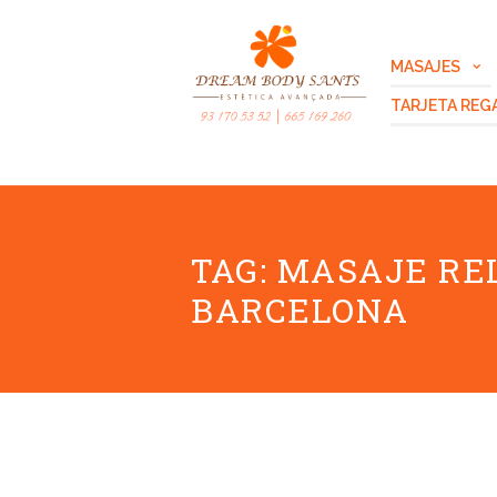
MASAJES
TARJETA REG
TAG: MASAJE R
BARCELONA