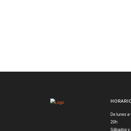
HORARI
De lunes a 
20h
Sábados y