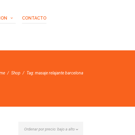
ION
CONTACTO
me
Shop
Tag: masaje relajante barcelona