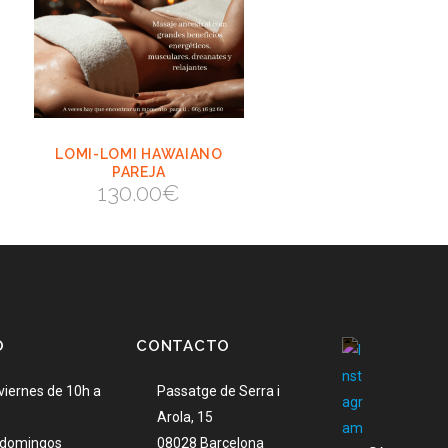
LOMI-LOMI HAWAIANO
VIEW
AÑADIR AL
PAREJA
CARRITO
130.00
€
AÑADIR AL CARRITO
O
CONTACTO
viernes de 10h a
Passatge de Serra i
Arola, 15
 domingos
08028 Barcelona