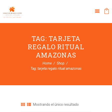
TAG: TARJETA
REGALO RITUAL
AMAZONAS
Home
Shop
Tag: tarjeta regalo ritual amazonas
Mostrando el único resultado