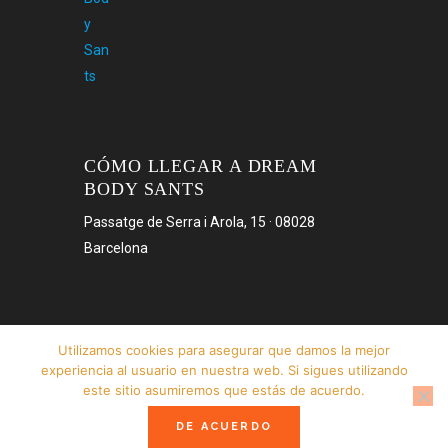
CÓMO LLEGAR A DREAM
BODY SANTS
Passatge de Serra i Arola, 15 · 08028
Barcelona
Utilizamos cookies para asegurar que damos la mejor
experiencia al usuario en nuestra web. Si sigues utilizando
este sitio asumiremos que estás de acuerdo.
Ver en Google Maps
¿Necesitas ayuda?
DE ACUERDO