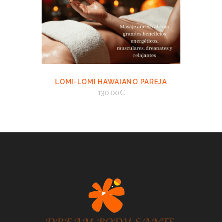
LOMI-LOMI HAWAIANO PAREJA
VIEW
AÑADIR AL
CARRITO
130.00
€
AÑADIR AL CARRITO