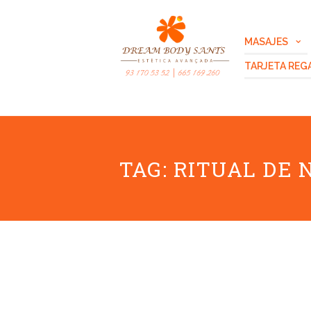
MASAJES
TARJETA REG
TAG: RITUAL DE