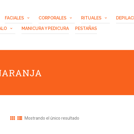
FACIALES
CORPORALES
RITUALES
DEPILAC
ALO
MANICURA Y PEDICURA
PESTAÑAS
 NARANJA
Mostrando el único resultado