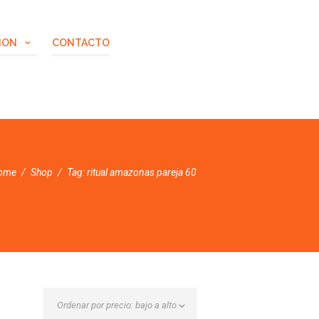
ION
CONTACTO
ome
Shop
Tag: ritual amazonas pareja 60