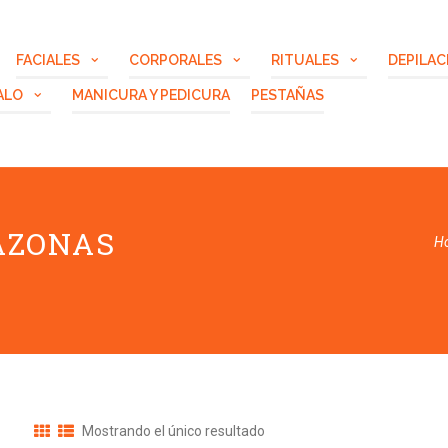
FACIALES
CORPORALES
RITUALES
DEPILAC
ALO
MANICURA Y PEDICURA
PESTAÑAS
AZONAS
H
Mostrando el único resultado