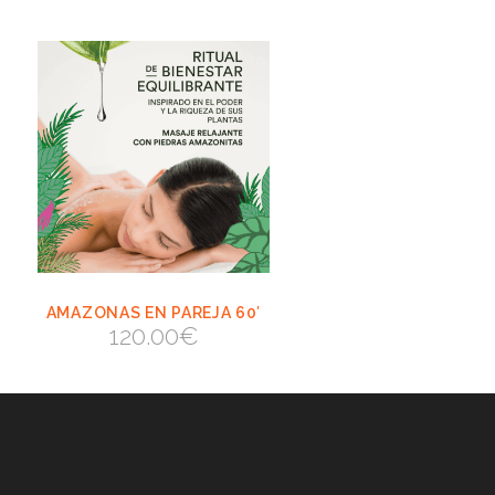
AMAZONAS EN PAREJA 60′
VIEW
AÑADIR AL
120.00
€
CARRITO
AÑADIR AL CARRITO