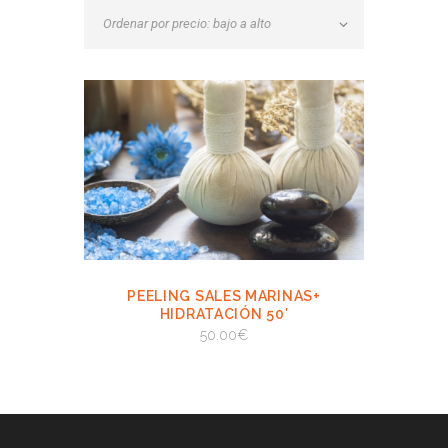
PEELING SALES MARINAS+
VIEW
AÑADIR AL
HIDRATACIÓN 50′
CARRITO
50.00
€
AÑADIR AL CARRITO