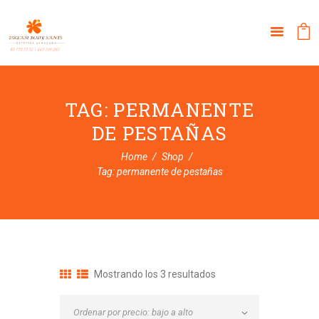
TAG: PERMANENTE
DE PESTAÑAS
Home
Shop
Tag: permanente de pestañas
Ordenado
Mostrando los 3 resultados
por
precio: