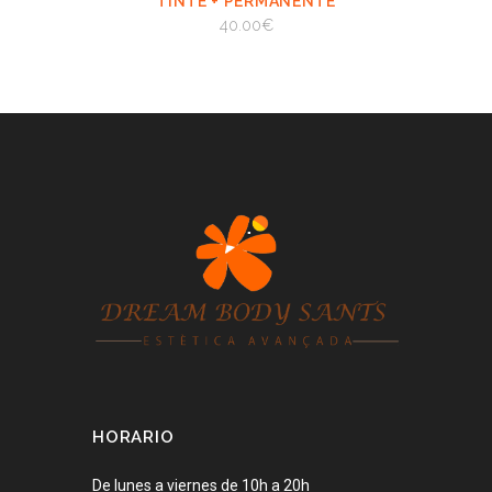
TINTE + PERMANENTE
CARRITO
40.00
€
AÑADIR AL CARRITO
HORARIO
De lunes a viernes de 10h a 20h