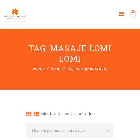
TAG: MASAJE LOMI
LOMI
Home
Shop
Tag: masaje lomi lomi
Ordenado
Mostrando los 2 resultados
por
precio:
bajo