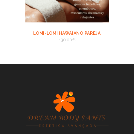
LOMI-LOMI HAWAIANO PAREJA
VIEW
AÑADIR AL
CARRITO
130.00
€
AÑADIR AL CARRITO