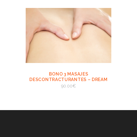
BONO 3 MASAJES
VIEW
AÑADIR AL
DESCONTRACTURANTES – DREAM
CARRITO
BODY SANTS
90.00
€
AÑADIR AL CARRITO