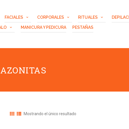
FACIALES
CORPORALES
RITUALES
DEPILAC
ALO
MANICURA Y PEDICURA
PESTAÑAS
MAZONITAS
Mostrando el único resultado