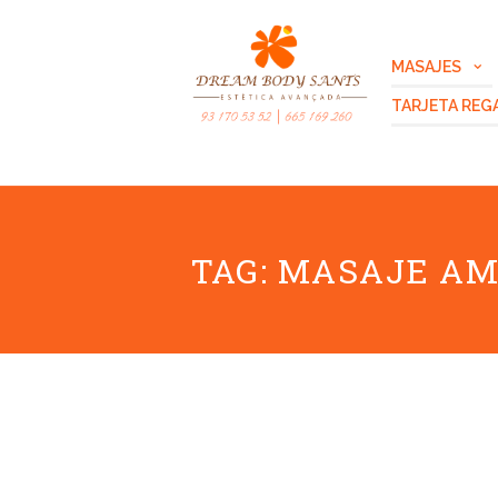
MASAJES
TARJETA REG
TAG: MASAJE A