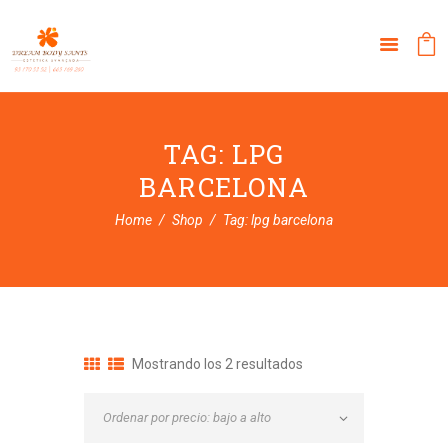
TAG: LPG
BARCELONA
Home
Shop
Tag: lpg barcelona
Ordenado
Mostrando los 2 resultados
por
precio:
bajo