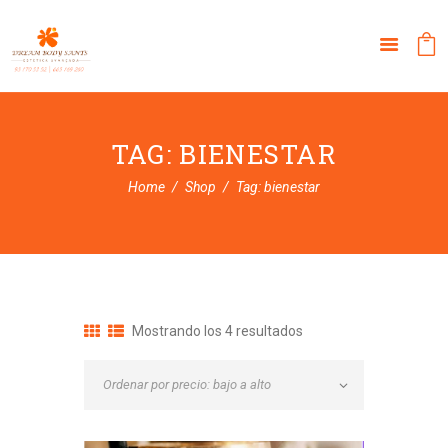
TAG: BIENESTAR
Home
Shop
Tag: bienestar
Ordenado
Mostrando los 4 resultados
por
precio:
bajo
a