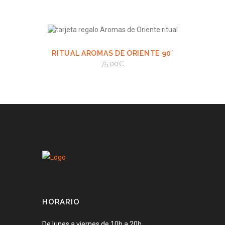
RITUAL AROMAS DE ORIENTE 90′
VIEW
AÑADIR AL
CARRITO
75.00
€
AÑADIR AL CARRITO
HORARIO
De lunes a viernes de 10h a 20h