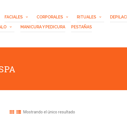
FACIALES
CORPORALES
RITUALES
DEPILAC
ALO
MANICURA Y PEDICURA
PESTAÑAS
SPA
Mostrando el único resultado