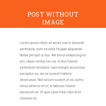
POST WITHOUT
IMAGE
Lorem ipsum dolor sit amet, mei in docendi
pertinacia, eum ea esse feugait aliquando.
Nobis percipit ut duo. Alii simul sadipscing no
pro, idque veritus nec ea. Id duo fuisset
petentium tincidunt, nam integre accumsan
percipitur eu, ea vix iuvaret meliore
deseruisse. Nisl novum iuvaret ut vis, sumo
simul aeterno sit et, ei labores fuisset
persecuti vix. Ut quis case mea, nam eros
noluisse eu.